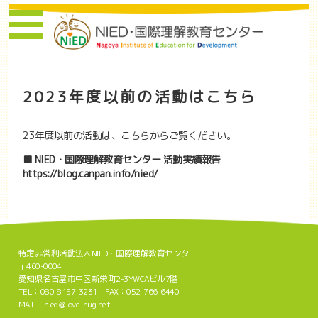
2023年度以前の活動はこちら
23年度以前の活動は、こちらからご覧ください。
■ NIED・国際理解教育センター 活動実績報告
https://blog.canpan.info/nied/
特定非営利活動法人NIED・国際理解教育センター
〒460-0004
愛知県名古屋市中区新栄町2-3YWCAビル7階
TEL：080-8157-3231 FAX：052-766-6440
MAIL：nied＠love-hug.net