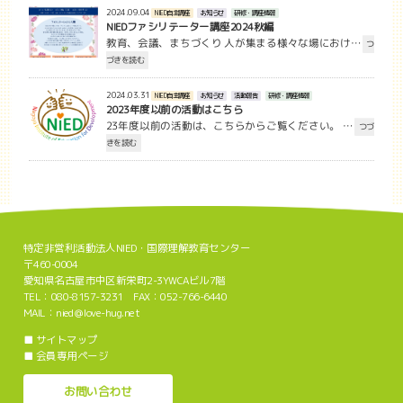
2024.09.04
NIED自主講座
お知らせ
研修・講座情報
NIEDファシリテーター講座2024秋編
教育、会議、まちづくり 人が集まる様々な場におけ…
つ
づきを読む
2024.03.31
NIED自主講座
お知らせ
活動報告
研修・講座情報
2023年度以前の活動はこちら
23年度以前の活動は、こちらからご覧ください。 …
つづ
きを読む
特定非営利活動法人NIED・国際理解教育センター
〒460-0004
愛知県名古屋市中区新栄町2-3YWCAビル7階
TEL：080-8157-3231 FAX：052-766-6440
MAIL：nied＠love-hug.net
■
サイトマップ
■
会員専用ページ
お問い合わせ