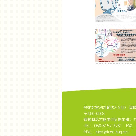
特定非営利活動法人NIED・国
〒460-0004
愛知県名古屋市中区新栄町2-3Y
TEL：080-8157-3231 FAX：
MAIL：nied＠love-hug.net