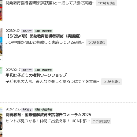
開発教育指導者研修(実践編)と一括して共働で実施…
つづきを読む
2025.04.04
お知らせ
研修・講座情報
【5/28〆切】開発教育指導者研修（実践編）
JICA中部がNIEDと共働して実施している研修…
つづきを読む
2025.02.17
お知らせ
研修・講座情報
平和と子どもの権利ワークショップ
子どもも大人も、みんなで楽しく語ろうはて？を大事…
つづきを読む
2024.12.25
お知らせ
研修・講座情報
開発教育・国際理解教育実践報告フォーラム2025
ヒントが見つかる！仲間に出会える！ JICA中部…
つづきを読む