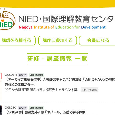
研修・講座情報 一覧
2025.09.18
お知らせ
研修・講座情報
【アーカイブ視聴受付中】人権啓発キャラバン講演会「LGBTQ＋/SOGIの現
ある私の体験から～」
10月から計3回開催される人権啓発キャラバン！講…
つづきを読む
2025.04.04
お知らせ
研修・講座情報
【5/18〆切】教師海外研修「ネパール」五感で学ぶ体験！