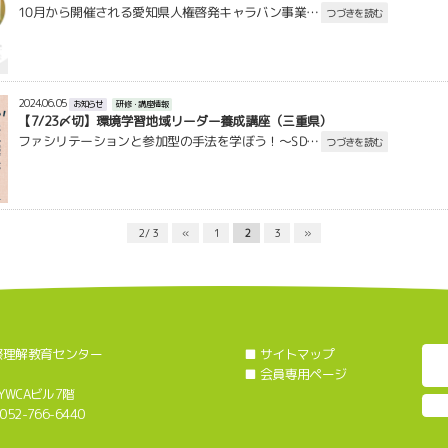
10月から開催される愛知県人権啓発キャラバン事業…
つづきを読む
2024.06.05
お知らせ
研修・講座情報
【7/23〆切】環境学習地域リーダー養成講座（三重県）
ファシリテーションと参加型の手法を学ぼう！～SD…
つづきを読む
2 / 3
«
1
2
3
»
際理解教育センター
■
サイトマップ
■
会員専用ページ
WCAビル7階
052-766-6440