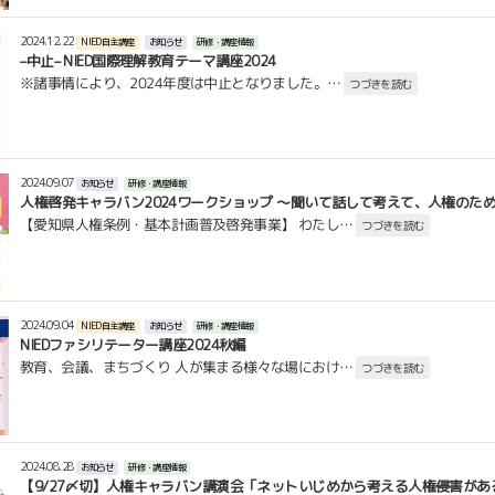
2024.12.22
NIED自主講座
お知らせ
研修・講座情報
–中止– NIED国際理解教育テーマ講座2024
※諸事情により、2024年度は中止となりました。…
つづきを読む
2024.09.07
お知らせ
研修・講座情報
人権啓発キャラバン2024ワークショップ ～聞いて話して考えて、人権のた
【愛知県人権条例・基本計画普及啓発事業】 わたし…
つづきを読む
2024.09.04
NIED自主講座
お知らせ
研修・講座情報
NIEDファシリテーター講座2024秋編
教育、会議、まちづくり 人が集まる様々な場におけ…
つづきを読む
2024.08.28
お知らせ
研修・講座情報
【9/27〆切】人権キャラバン講演会「ネットいじめから考える人権侵害が