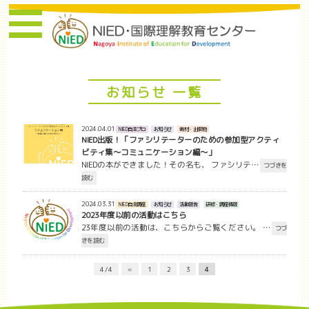
お知らせ 一覧
2024.04.01
NIED自主プロ
お知らせ
教材・出版物
NIED出版！「ファシリテーターのための参加型アクティ
ビティ集～コミュニケーション編～」
NIEDの本ができました！その名も、 ファシリテ…
つづきを
読む
2024.03.31
NIED自主講座
お知らせ
活動報告
研修・講座情報
2023年度以前の活動はこちら
23年度以前の活動は、こちらからご覧ください。 …
つづ
きを読む
4 / 4
«
1
2
3
4