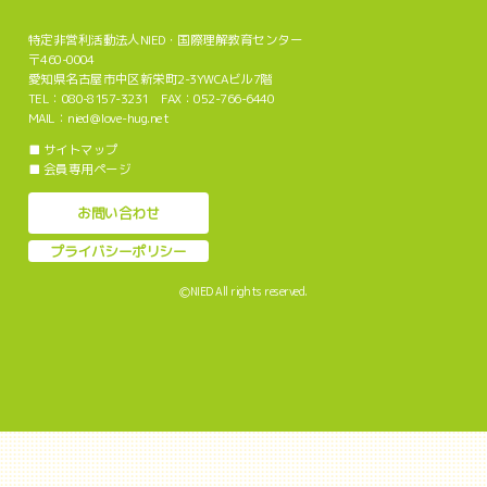
特定非営利活動法人NIED・国際理解教育センター
〒460-0004
愛知県名古屋市中区新栄町2-3YWCAビル7階
TEL：080-8157-3231 FAX：052-766-6440
MAIL：nied＠love-hug.net
■
サイトマップ
■
会員専用ページ
お問い合わせ
プライバシーポリシー
ⒸNIED All rights reserved.